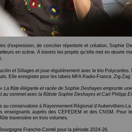
es d'expression, de concilier répertoire et création, Sophie D
tteurs en scène. À travers les projets qu’elle met en œuvre mais
é.
cilin et Sillages et joue régulièrement avec le trio Polycordes
als. Elle enregistre pour les labels MFA Radio-France, Zig-Zag T
 «
La flûte élégante et racée de Sophie Deshayes emprunte une
 au sommet avec la flûtiste Sophie Deshayes et Carl Philipp 
ue au conservatoire à Rayonnement Régional d’Aubervilliers-La
on des enseignants auprès des CEFEDEM et des CNSM.
Pour le
lûte traversière en trois volumes.
Bourgogne Franche-Comté pour la période 2024-26.