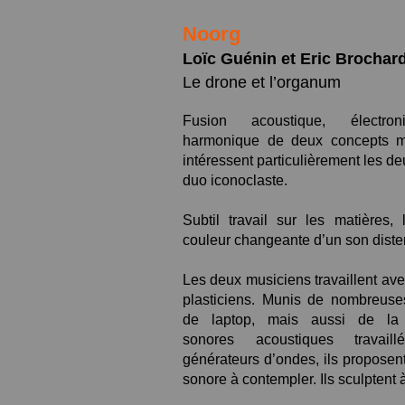
Noorg
Loïc Guénin et Eric Brochar
Le drone et l’organum
Fusion acoustique, électron
harmonique de deux concepts
m
intéressent particulièrement les d
duo
iconoclaste.
Subtil travail sur les matières, 
couleur changeante d’un son
dist
Les deux musiciens travaillent av
plasticiens. Munis de
nombreuses
de laptop, mais aussi de la 
sonores
acoustiques trava
générateurs d’ondes, ils proposen
sonore à contempler. Ils sculptent