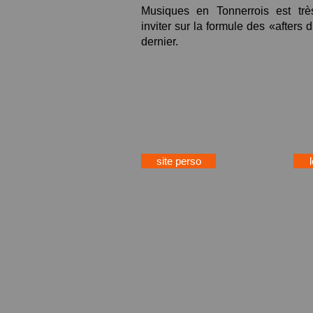
Musiques en Tonnerrois est tr
inviter sur la formule des «af
ters
d
dernier.
site perso