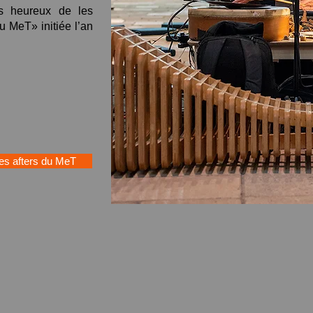
ès heureux de les
u MeT
» initiée l’an
les afters du MeT