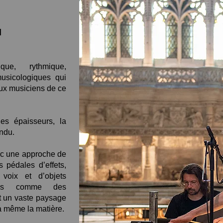
d
ique, rythmique,
usicologiques qui
eux musiciens de ce
les épaisseurs, la
endu.
ec une approche de
 pédales d’effets,
voix et d’objets
illés comme des
t un vaste
paysage
 à même la matière.