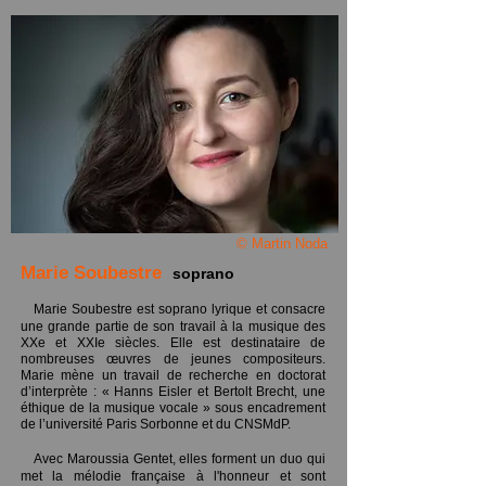
© Martin Noda
Marie Soubestre
soprano
Marie Soubestre est soprano lyrique et consacre
une grande partie de son travail à la musique des
XXe et XXIe siècles. Elle est destinataire de
nombreuses œuvres de jeunes compositeurs.
Marie mène un travail de recherche en doctorat
d’interprète : « Hanns Eisler et Bertolt Brecht, une
éthique de la musique vocale » sous encadrement
de l’université Paris Sorbonne et du CNSMdP.
Avec Maroussia Gentet, elles forment un duo qui
met la mélodie française à l'honneur et sont