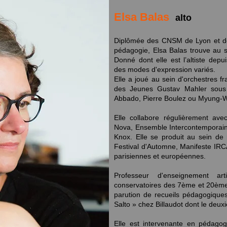
Elsa Balas
alto
Diplômée des CNSM de Lyon et de
pédagogie, Elsa Balas trouve au 
Donné dont elle est l’altiste depu
des modes d'expression variés.
Elle a joué au sein d'orchestres f
des Jeunes Gustav Mahler sous 
Abbado, Pierre Boulez ou Myung
Elle collabore régulièrement a
Nova, Ensemble Intercontemporain,
Knox. Elle se produit au sein de
Festival d'Automne, Manifeste IRCA
parisiennes et européennes.
Professeur d'enseignement arti
conservatoires des 7ème et 20ème 
parution de recueils pédagogique
Salto » chez Billaudot dont le deux
Elle est intervenante en pédago