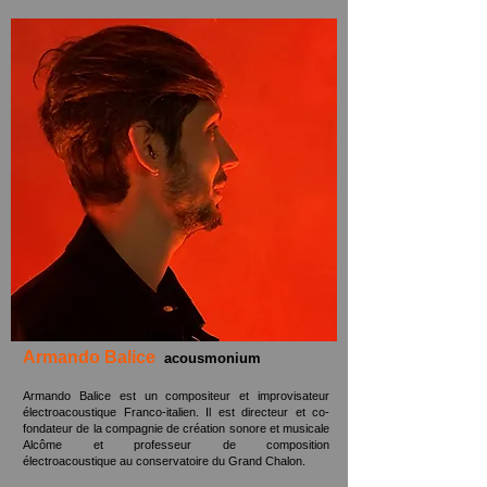
Armando Balice
acousmonium
Armando Balice est un compositeur et improvisateur
électroacoustique
Franco-italien. Il est directeur et co-
fondateur de la compagnie de création
sonore et musicale
Alcôme et professeur de composition
électroacoustique
au conservatoire du Grand Chalon.